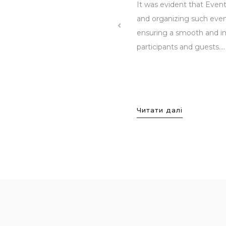
It was evident that Event
циация корпоративного
and organizing such event
лагодарность коллективу
ensuring a smooth and imp
а качественную работу по
participants and guests....
 и проведению
а корпоративных
13 г.). Креативный...
Читати далі