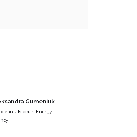
eksandra Gumeniuk
Св
opean-Ukrainian Energy
Рад
ncy