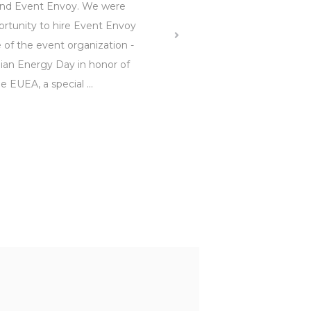
nd Event Envoy. We were
Ми хочемо відзначити ві
ortunity to hire Event Envoy
корпоративні цінності, 
e of the event organization -
компанія ІВЕНТ ЕНВОЙ пі
ian Energy Day in honor of
час організації заходу в
e EUEA, a special ...
місцевої демократії в Ук
років. ...
Читати далі