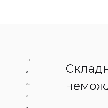
01
Склад
02
неможл
03
04
05