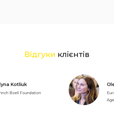
Відгуки
клієнтів
lyna Kotliuk
Ol
nrich Boell Foundation
Eur
Age