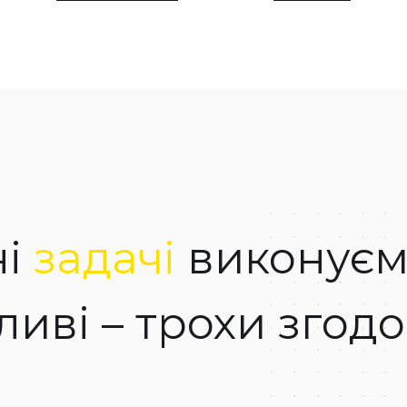
ні
задачі
виконуєм
иві – трохи згод