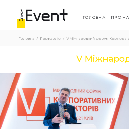
ГОЛОВНА
ПРО Н
Головна
/
Портфоліо
/
V Міжнародний форум Корпорати
V Міжнаро