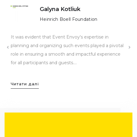
Galyna Kotliuk
Heinrich Boell Foundation
It was evident that Event Envoy's expertise in
W
planning and organizing such events played a pivotal
de
role in ensuring a smooth and impactful experience
fo
о
for all participants and guests....
th
th
Читати далі
Ч