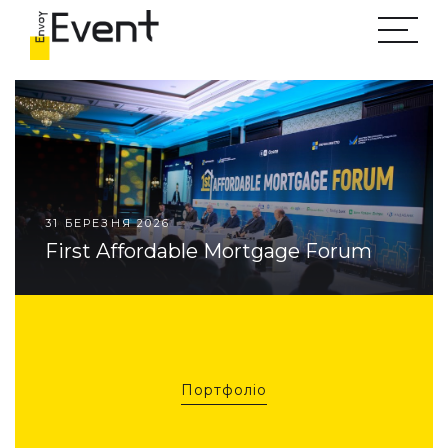
ГОЛОВНА
ПРО НАС
ПОРТФОЛІО
ПОСЛУГИ
БЛОГ
31 БЕРЕЗНЯ 2026
КОНТАКТИ
First Affordable Mortgage Forum
Залишити заявку
+38 (044) 221 26 35
Портфоліо
info@eventenvoy.com.ua
вул. Алма-Атинська 35-А, м. Київ, Україна, 02092